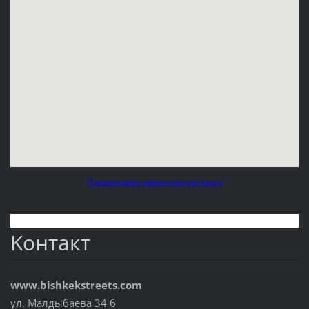
Просмотреть увеличенную карту
Koнтакт
www.bishkekstreets.com
ул. Малдыбаева 34 б