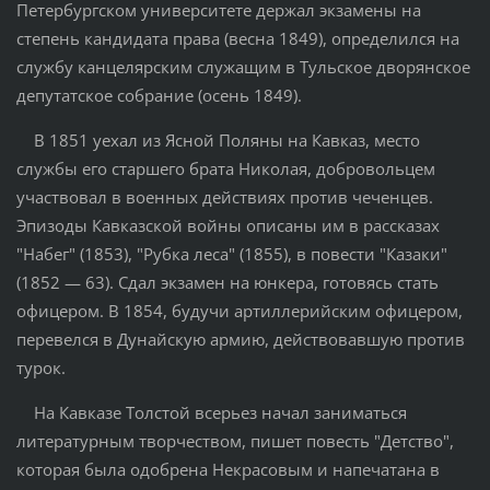
Петербургском университете держал экзамены на
степень кандидата права (весна 1849), определился на
службу канцелярским служащим в Тульское дворянское
депутатское собрание (осень 1849).
В 1851 уехал из Ясной Поляны на Кавказ, место
службы его старшего брата Николая, добровольцем
участвовал в военных действиях против чеченцев.
Эпизоды Кавказской войны описаны им в рассказах
"Набег" (1853), "Рубка леса" (1855), в повести "Казаки"
(1852 — 63). Сдал экзамен на юнкера, готовясь стать
офицером. В 1854, будучи артиллерийским офицером,
перевелся в Дунайскую армию, действовавшую против
турок.
На Кавказе Толстой всерьез начал заниматься
литературным творчеством, пишет повесть "Детство",
которая была одобрена Некрасовым и напечатана в