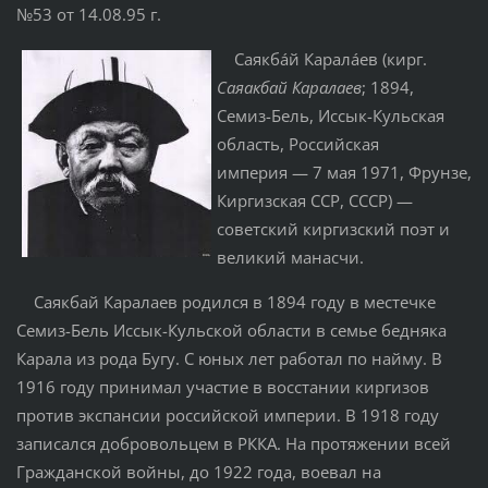
№53 от 14.08.95 г.
Саякба́й Карала́ев (кирг.
Саяакбай Каралаев
; 1894,
Семиз-Бель, Иссык-Кульская
область, Российская
империя — 7 мая 1971, Фрунзе,
Киргизская ССР, СССР) —
советский киргизский поэт и
великий манасчи.
Саякбай Каралаев родился в 1894 году в местечке
Семиз-Бель Иссык-Кульской области в семье бедняка
Карала из рода Бугу. С юных лет работал по найму. В
1916 году принимал участие в восстании киргизов
против экспансии российской империи. В 1918 году
записался добровольцем в РККА. На протяжении всей
Гражданской войны, до 1922 года, воевал на