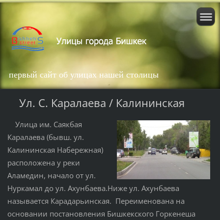
первый сайт об улицах нашей столицы
Ул. С. Каралаева / Калининская
Улица им. Саякбая
Каралаева (бывш. ул.
Калининская Набережная)
расположена у реки
Аламедин, начало от ул.
Нуркамал до ул. Ахунбаева.Ниже ул. Ахунбаева
называется Карадарьинская. Переименована на
основании постановления Бишкекского Горкенеша