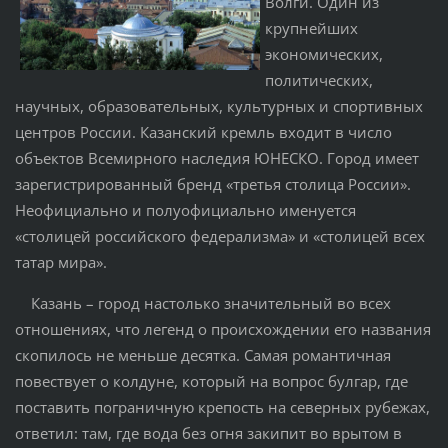
Вол
ги
. Один из
крупнейших
экономических,
политических,
научных, образовательных, культурных и спортивных
центров
Ро
ссии
.
Казанский крем
ль
входит в число
объектов
Всемирного наследия ЮН
ЕСКО
. Город имеет
зарегистрированный
бр
енд
«
т
ретья столица
России».
Неофициально и полуофициально именуется
«столицей российского федерализма» и «столицей всех
т
атар
мира».
Казань – город настолько значительный во всех
отношениях, что легенд о происхождении его названия
скопилось не меньше десятка. Самая романтичная
повествует о колдуне, который на вопрос булгар, где
поставить пограничную крепость на северных рубежах,
ответил: там, где вода без огня закипит во врытом в