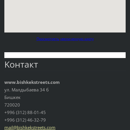
Просмотреть увеличенную карту
Koнтакт
www.bishkekstreets.com
ул. Малдыбаева 34 б
Бишкек
720020
+996 (312) 88-01-45
+996 (312) 46-32-79
mail@bis
hkekstre
ets.com