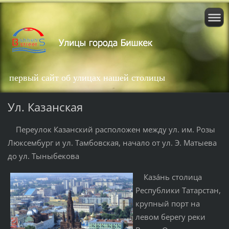
первый сайт об улицах нашей столицы
Ул. Казанская
Переулок Казанский расположен между ул. им. Розы
Люксембург и ул. Тамбовская, начало от ул. Э. Матыева
до ул. Тыныбекова
Каза́нь
стол
ица
Республик
и Татарстан
,
крупный порт на
левом берегу реки