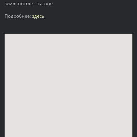
землю котле – казане.
Подробнее:
здесь