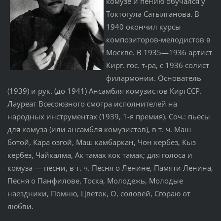
комузе и пению обучался у
Токтогула Сатылганова. В
1940 окончил курсы
композиторов-мелодистов в
Москве. В 1935—1936 артист
Кирг. гос. т-ра, с 1936 солист
филармонии. Основатель
(1939) и рук. (до 1941) Ансамбля комузистов КиргССР.
Лауреат Всесоюзного смотра исполнителей на
народных инструментах (1939, 1-я премия). Соч.: пьесы
для комуза (или ансамбля комузистов), в т. ч. Маш
ботой, Кара озгой, Маш камбаркан, Чон кербез, Кыз
кербез, Чайкалма, Ак тамах кок тамак; для голоса и
комуза — песни, в т. ч. Песня о Ленине, Памяти Ленина,
Песня о Панфилове, Тоска, Молодежь, Молодые
наездники, Помню, Цветок, О, соловей, Сгораю от
любви.